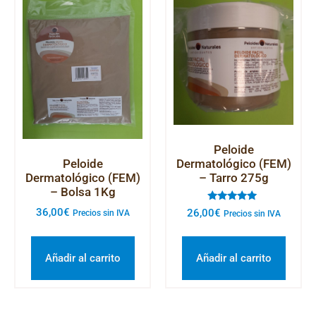
Peloide
Peloide
Dermatológico (FEM)
Dermatológico (FEM)
– Tarro 275g
– Bolsa 1Kg
Valorado
36,00
€
26,00
€
Precios sin IVA
Precios sin IVA
con
5.00
de 5
Añadir al carrito
Añadir al carrito