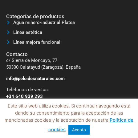
Categorías de productos
Agua minero-industrial Platea
Línea estética
Línea mejora funcional
Contacto
c/ Sierra de Moncayo, 77
50300 Calatayud (Zaragoza), España
info@peloidesnaturales.com
Teléfonos de ventas:
+34 640 939 293
Este sitio web utiliza cookies. Si continúa navegando está
Formulario online
dando su consentimiento para la aceptación de las
mencionadas cookies y la aceptación de nuestra
Política de
Copyright Peloides Naturales, SL - Todos los derechos
cookies
.
Acepto
reservados