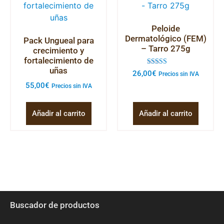
Peloide
Dermatológico (FEM)
Pack Ungueal para
– Tarro 275g
crecimiento y
fortalecimiento de
uñas
Valorado con
26,00
€
Precios sin IVA
5.00
de 5
55,00
€
Precios sin IVA
Añadir al carrito
Añadir al carrito
Buscador de productos